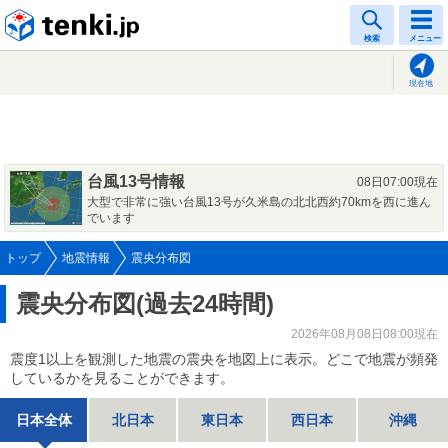
tenki.jp
検索
メニュー
現在地
台風13号情報
08日07:00現在
大型で非常に強い台風13号が久米島の北北西約70kmを西に進ん
でいます
トップ
地震情報
震央分布図
震央分布図(過去24時間)
2026年08月08日08:00現在
震度1以上を観測した地震の震央を地図上に表示。どこで地震が頻発
しているかを見ることができます。
日本全体
北日本
東日本
西日本
沖縄