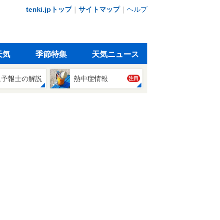
tenki.jpトップ
｜
サイトマップ
｜
ヘルプ
天気
季節特集
天気ニュース
象予報士の解説
熱中症情報
注目