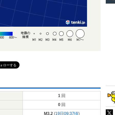
1
回
0
回
M3.2
(
19日09:37頃
)