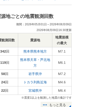
震源地ごとの地震観測回数
期間：2026年05月01日～2026年08月09日
2026年08月09日16:30更新
地震規模
震観測回数
震源地
の最大
342
回
熊本県熊本地方
M7.1
熊本県天草・芦北地
119
回
M6.1
方
58
回
岩手県沖
M7.2
24
回
トカラ列島近海
M4.6
22
回
宮城県沖
M6.4
※震度1以上を観測した地震の集計です
もっと見る