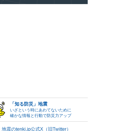
「知る防災」地震
いざという時にあわてないために
確かな情報と行動で防災力アップ
地震のtenki.jp公式X（旧Twitter）