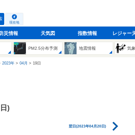
索
現在地
防災情報
天気図
指数情報
レジャー
PM2.5分布予測
地震情報
気
2023年
04月
19日
日)
翌日(2023年04月20日)