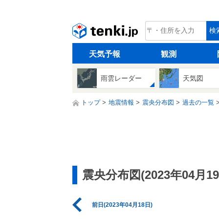
tenki.jp
検
天気予報
観測
雨雲レーダー
天気図
トップ
地震情報
震央分布図
過去の一覧
震央分布図(2023年04月19
前日(2023年04月18日)