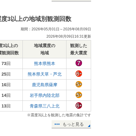
震度3以上の地域別観測回数
期間：2026年05月01日～2026年08月09日
2026年08月09日16:31更新
度3以上の
地域震度の
観測した
震観測回数
地域
最大震度
73
回
熊本県熊本
25
回
熊本県天草・芦北
16
回
鹿児島県薩摩
14
回
岩手県内陸北部
13
回
青森県三八上北
※震度3以上を観測した地震の集計です
もっと見る