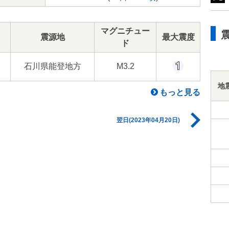
マグニチュー
震源地
最大震度
ド
石川県能登地方
M3.2
地
もっと見る
翌日(2023年04月20日)