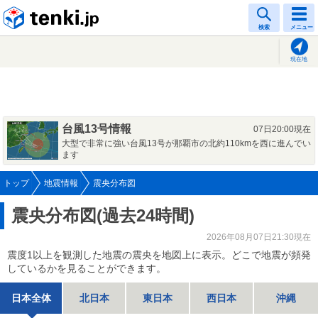
tenki.jp
検索
メニュー
現在地
台風13号情報
07日20:00現在
大型で非常に強い台風13号が那覇市の北約110kmを西に進んでい
ます
トップ
地震情報
震央分布図
震央分布図(過去24時間)
2026年08月07日21:30現在
震度1以上を観測した地震の震央を地図上に表示。どこで地震が頻発
しているかを見ることができます。
日本全体
北日本
東日本
西日本
沖縄