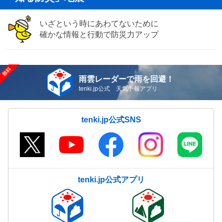
いざという時にあわてないために
確かな情報と行動で防災力アップ
雨雲レーダーで雨を回避！
tenki.jp公式 天気予報アプリ
tenki.jp公式SNS
tenki.jp公式アプリ