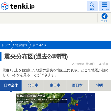
tenki.jp
検索
メニュー
現在地
トップ
地震情報
震央分布図
震央分布図(過去24時間)
2026年08月09日10:30現在
震度1以上を観測した地震の震央を地図上に表示。どこで地震が頻発
しているかを見ることができます。
日本全体
北日本
東日本
西日本
沖縄