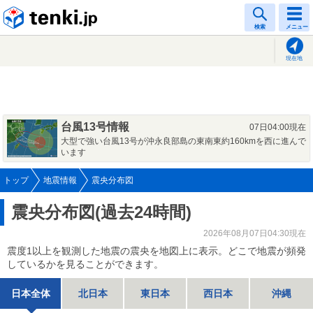
tenki.jp
検索
メニュー
現在地
台風13号情報
07日04:00現在
大型で強い台風13号が沖永良部島の東南東約160kmを西に進んで
います
トップ
地震情報
震央分布図
震央分布図(過去24時間)
2026年08月07日04:30現在
震度1以上を観測した地震の震央を地図上に表示。どこで地震が頻発
しているかを見ることができます。
日本全体
北日本
東日本
西日本
沖縄