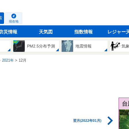
索
現在地
防災情報
天気図
指数情報
レジャー
PM2.5分布予測
地震情報
気
2021年
12月
台
翌月(2022年01月)