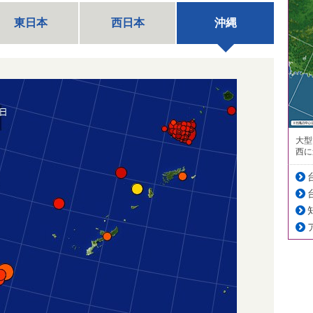
東日本
西日本
沖縄
大型
西に