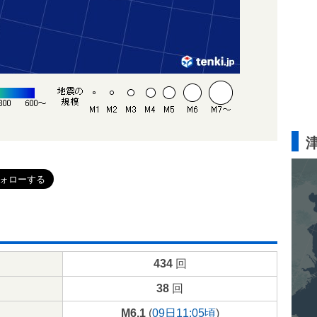
434
回
38
回
M6.1
(
09日11:05頃
)