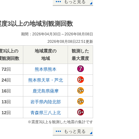
もっと見る
震度3以上の地域別観測回数
期間：2026年04月30日～2026年08月08日
2026年08月08日22:51更新
度3以上の
地域震度の
観測した
震観測回数
地域
最大震度
72
回
熊本県熊本
24
回
熊本県天草・芦北
16
回
鹿児島県薩摩
13
回
岩手県内陸北部
12
回
青森県三八上北
※震度3以上を観測した地震の集計です
もっと見る