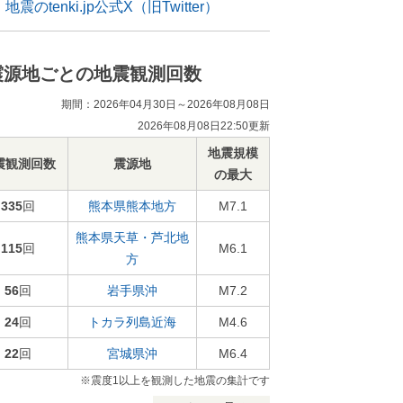
地震のtenki.jp公式X（旧Twitter）
震源地ごとの地震観測回数
期間：2026年04月30日～2026年08月08日
2026年08月08日22:50更新
地震規模
震観測回数
震源地
の最大
335
回
熊本県熊本地方
M7.1
熊本県天草・芦北地
115
回
M6.1
方
56
回
岩手県沖
M7.2
24
回
トカラ列島近海
M4.6
22
回
宮城県沖
M6.4
※震度1以上を観測した地震の集計です