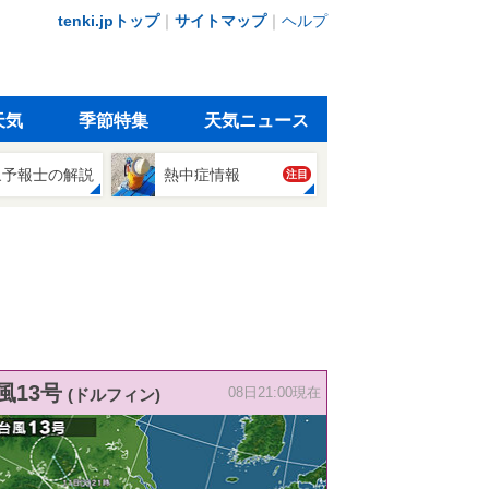
tenki.jpトップ
｜
サイトマップ
｜
ヘルプ
天気
季節特集
天気ニュース
象予報士の解説
熱中症情報
注目
風13号
(ドルフィン)
08日21:00現在