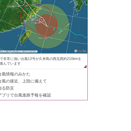
で非常に強い台風13号が久米島の西北西約210kmを
進んでいます
台風情報のみかた
台風の接近、上陸に備えて
知る防災
アプリで台風進路予報を確認