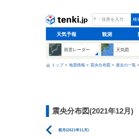
tenki.jp
検
天気予報
観測
雨雲レーダー
天気図
トップ
地震情報
震央分布図
過去の一覧
震央分布図(2021年12月)
前月(2021年11月)