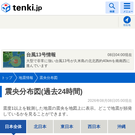
tenki.jp
検索
メニュー
現在地
台風13号情報
08日04:00現在
大型で非常に強い台風13号が久米島の北北西約40kmを南南西に
進んでいます
トップ
地震情報
震央分布図
震央分布図(過去24時間)
2026年08月08日05:00現在
震度1以上を観測した地震の震央を地図上に表示。どこで地震が頻発
しているかを見ることができます。
日本全体
北日本
東日本
西日本
沖縄