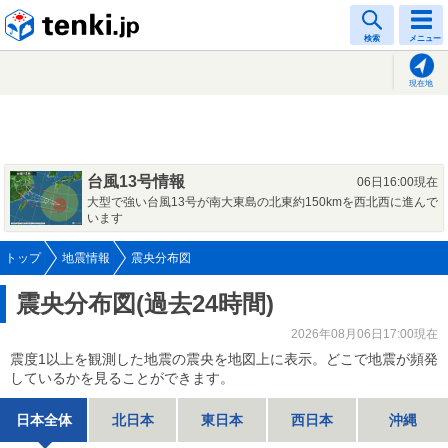
tenki.jp
検索
メニュー
現在地
台風13号情報
06日16:00現在
大型で強い台風13号が南大東島の北東約150kmを西北西に進んで
います
トップ
地震情報
震央分布図
震央分布図(過去24時間)
2026年08月06日17:00現在
震度1以上を観測した地震の震央を地図上に表示。どこで地震が頻発
しているかを見ることができます。
日本全体
北日本
東日本
西日本
沖縄