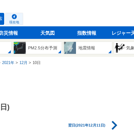
索
現在地
防災情報
天気図
指数情報
レジャー
PM2.5分布予測
地震情報
気
2021年
12月
10日
日)
翌日(2021年12月11日)