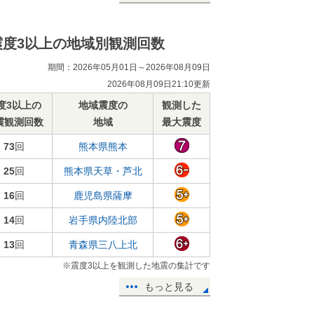
震度3以上の地域別観測回数
期間：2026年05月01日～2026年08月09日
2026年08月09日21:10更新
度3以上の
地域震度の
観測した
震観測回数
地域
最大震度
73
回
熊本県熊本
25
回
熊本県天草・芦北
16
回
鹿児島県薩摩
14
回
岩手県内陸北部
13
回
青森県三八上北
※震度3以上を観測した地震の集計です
もっと見る