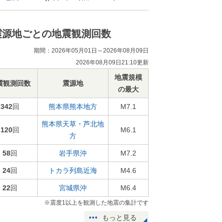
震源地ごとの地震観測回数
期間：2026年05月01日～2026年08月09日
2026年08月09日21:10更新
地震規模
震観測回数
震源地
の最大
342
回
熊本県熊本地方
M7.1
熊本県天草・芦北地
120
回
M6.1
方
58
回
岩手県沖
M7.2
24
回
トカラ列島近海
M4.6
22
回
宮城県沖
M6.4
※震度1以上を観測した地震の集計です
もっと見る