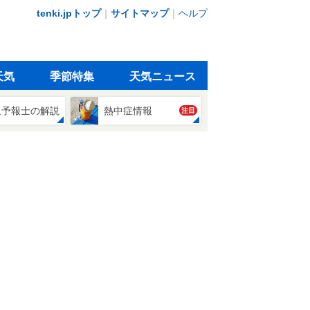
tenki.jpトップ
｜
サイトマップ
｜
ヘルプ
天気
季節特集
天気ニュース
象予報士の解説
熱中症情報
注目