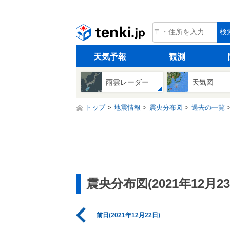
tenki.jp
検
天気予報
観測
雨雲レーダー
天気図
トップ
地震情報
震央分布図
過去の一覧
震央分布図(2021年12月23
前日(2021年12月22日)