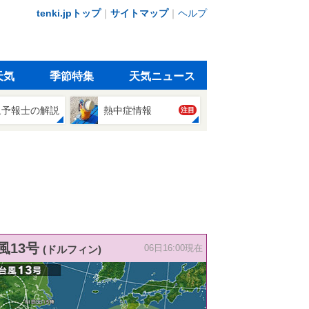
tenki.jpトップ
｜
サイトマップ
｜
ヘルプ
天気
季節特集
天気ニュース
象予報士の解説
熱中症情報
注目
風13号
(ドルフィン)
06日16:00現在