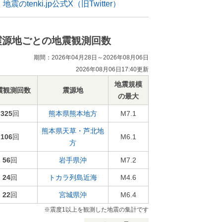
地震のtenki.jp公式X（旧Twitter）
震源地ごとの地震観測回数
期間：2026年04月28日～2026年08月06日
2026年08月06日17:40更新
地震規模
震観測回数
震源地
の最大
325
回
熊本県熊本地方
M7.1
熊本県天草・芦北地
106
回
M6.1
方
56
回
岩手県沖
M7.2
24
回
トカラ列島近海
M4.6
22
回
宮城県沖
M6.4
※震度1以上を観測した地震の集計です