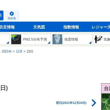
索
現在地
防災情報
天気図
指数情報
レジャー
PM2.5分布予測
地震情報
気
2021年
12月
23日
日)
台
翌日(2021年12月24日)