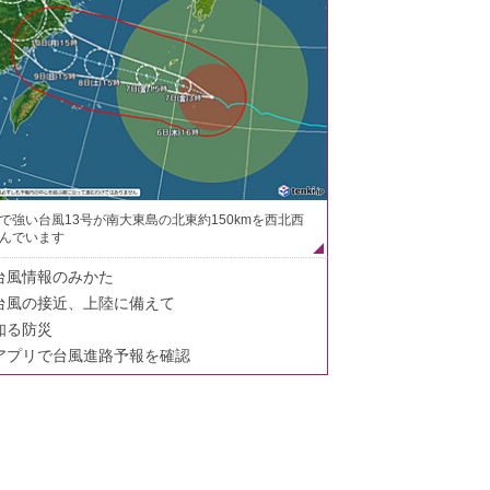
で強い台風13号が南大東島の北東約150kmを西北西
んでいます
台風情報のみかた
台風の接近、上陸に備えて
知る防災
アプリで台風進路予報を確認