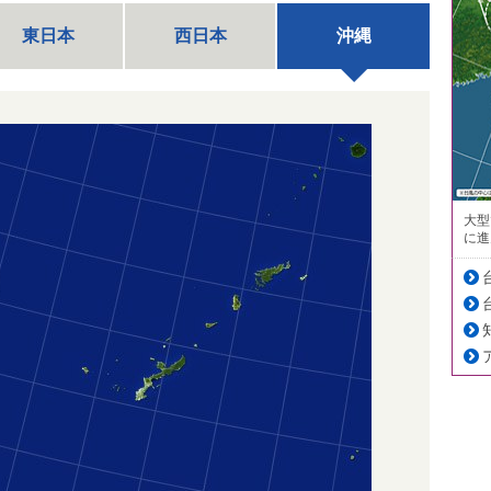
東日本
西日本
沖縄
大型
に進