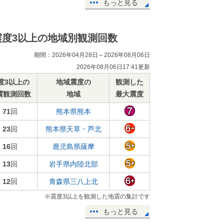
もっと見る
震度3以上の地域別観測回数
期間：2026年04月28日～2026年08月06日
2026年08月06日17:41更新
度3以上の
地域震度の
観測した
震観測回数
地域
最大震度
71
回
熊本県熊本
23
回
熊本県天草・芦北
16
回
鹿児島県薩摩
13
回
岩手県内陸北部
12
回
青森県三八上北
※震度3以上を観測した地震の集計です
もっと見る