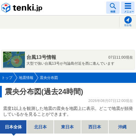
tenki.jp
検索
メニュー
現在地
台風13号情報
07日11:00現在
大型で強い台風13号が与論島付近を西に進んでいます
トップ
地震情報
震央分布図
震央分布図(過去24時間)
2026年08月07日12:00現在
震度1以上を観測した地震の震央を地図上に表示。どこで地震が頻発
しているかを見ることができます。
日本全体
北日本
東日本
西日本
沖縄