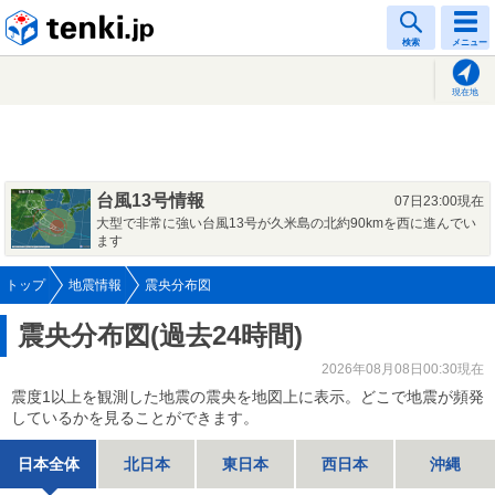
tenki.jp
検索
メニュー
現在地
台風13号情報
07日23:00現在
大型で非常に強い台風13号が久米島の北約90kmを西に進んでい
ます
トップ
地震情報
震央分布図
震央分布図(過去24時間)
2026年08月08日00:30現在
震度1以上を観測した地震の震央を地図上に表示。どこで地震が頻発
しているかを見ることができます。
日本全体
北日本
東日本
西日本
沖縄