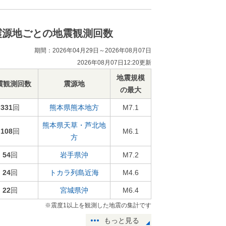
震源地ごとの地震観測回数
期間：2026年04月29日～2026年08月07日
2026年08月07日12:20更新
地震規模
震観測回数
震源地
の最大
331
回
熊本県熊本地方
M7.1
熊本県天草・芦北地
108
回
M6.1
方
54
回
岩手県沖
M7.2
24
回
トカラ列島近海
M4.6
22
回
宮城県沖
M6.4
※震度1以上を観測した地震の集計です
もっと見る