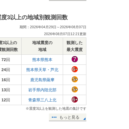
震度3以上の地域別観測回数
期間：2026年04月29日～2026年08月07日
2026年08月07日12:21更新
度3以上の
地域震度の
観測した
震観測回数
地域
最大震度
72
回
熊本県熊本
24
回
熊本県天草・芦北
16
回
鹿児島県薩摩
13
回
岩手県内陸北部
12
回
青森県三八上北
※震度3以上を観測した地震の集計です
もっと見る