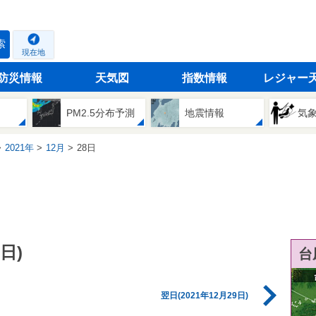
索
現在地
防災情報
天気図
指数情報
レジャー
PM2.5分布予測
地震情報
気
2021年
12月
28日
日)
台
翌日(2021年12月29日)