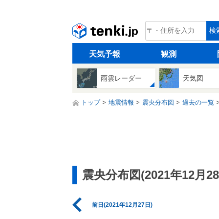
tenki.jp
検
天気予報
観測
雨雲レーダー
天気図
トップ
地震情報
震央分布図
過去の一覧
震央分布図(2021年12月28
前日(2021年12月27日)