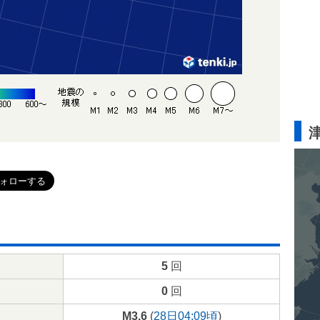
5
回
0
回
M3.6
(
28日04:09頃
)