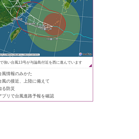
で強い台風13号が与論島付近を西に進んでいます
台風情報のみかた
台風の接近、上陸に備えて
知る防災
アプリで台風進路予報を確認