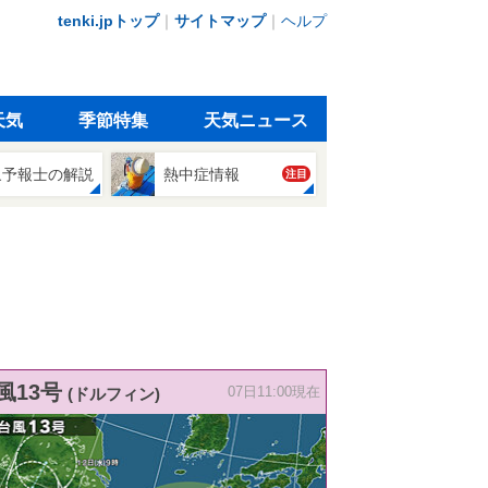
tenki.jpトップ
｜
サイトマップ
｜
ヘルプ
天気
季節特集
天気ニュース
象予報士の解説
熱中症情報
注目
風13号
(ドルフィン)
07日11:00現在