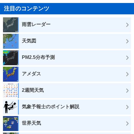
注目のコンテンツ
雨雲レーダー
天気図
PM2.5分布予測
アメダス
2週間天気
気象予報士のポイント解説
世界天気