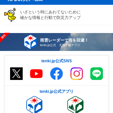
いざという時にあわてないために
確かな情報と行動で防災力アップ
雨雲レーダーで雨を回避！
tenki.jp公式 天気予報アプリ
tenki.jp公式SNS
tenki.jp公式アプリ