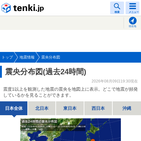
tenki.jp
検索
メニュー
現在地
トップ
地震情報
震央分布図
震央分布図(過去24時間)
2026年08月09日19:30現在
震度1以上を観測した地震の震央を地図上に表示。どこで地震が頻発
しているかを見ることができます。
日本全体
北日本
東日本
西日本
沖縄