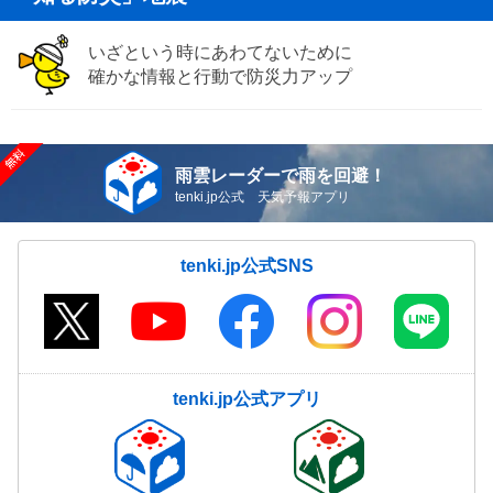
いざという時にあわてないために
確かな情報と行動で防災力アップ
雨雲レーダーで雨を回避！
tenki.jp公式 天気予報アプリ
tenki.jp公式SNS
tenki.jp公式アプリ