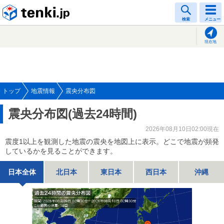
tenki.jp
検索
メニュー
現在地
トップ
地震情報
震央分布図
震央分布図(過去24時間)
2026年08月10日02:00現在
震度1以上を観測した地震の震央を地図上に表示。どこで地震が頻発
しているかを見ることができます。
日本全体
北日本
東日本
西日本
沖縄