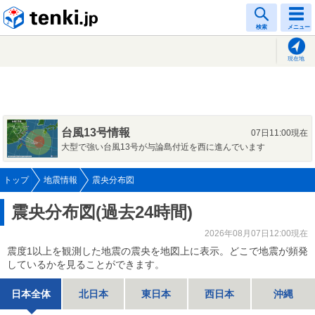
tenki.jp
検索
メニュー
現在地
台風13号情報
07日11:00現在
大型で強い台風13号が与論島付近を西に進んでいます
トップ
地震情報
震央分布図
震央分布図(過去24時間)
2026年08月07日12:00現在
震度1以上を観測した地震の震央を地図上に表示。どこで地震が頻発
しているかを見ることができます。
日本全体
北日本
東日本
西日本
沖縄