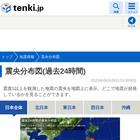
tenki.jp
検索
メニュー
現在地
トップ
地震情報
震央分布図
震央分布図(過去24時間)
2026年08月09日19:30現在
震度1以上を観測した地震の震央を地図上に表示。どこで地震が頻発
しているかを見ることができます。
日本全体
北日本
東日本
西日本
沖縄