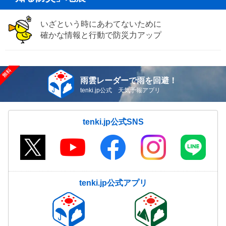
いざという時にあわてないために
確かな情報と行動で防災力アップ
雨雲レーダーで雨を回避！
tenki.jp公式 天気予報アプリ
tenki.jp公式SNS
tenki.jp公式アプリ