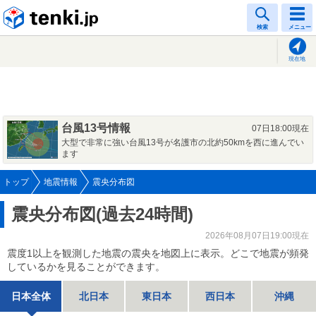
tenki.jp
検索
メニュー
現在地
台風13号情報
07日18:00現在
大型で非常に強い台風13号が名護市の北約50kmを西に進んでい
ます
トップ
地震情報
震央分布図
震央分布図(過去24時間)
2026年08月07日19:00現在
震度1以上を観測した地震の震央を地図上に表示。どこで地震が頻発
しているかを見ることができます。
日本全体
北日本
東日本
西日本
沖縄