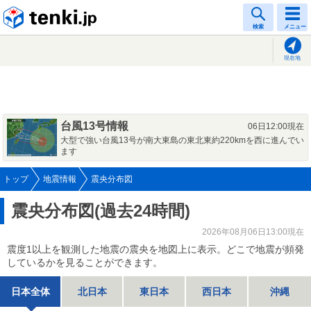
tenki.jp
検索
メニュー
現在地
台風13号情報
06日12:00現在
大型で強い台風13号が南大東島の東北東約220kmを西に進んでい
ます
トップ
地震情報
震央分布図
震央分布図(過去24時間)
2026年08月06日13:00現在
震度1以上を観測した地震の震央を地図上に表示。どこで地震が頻発
しているかを見ることができます。
日本全体
北日本
東日本
西日本
沖縄