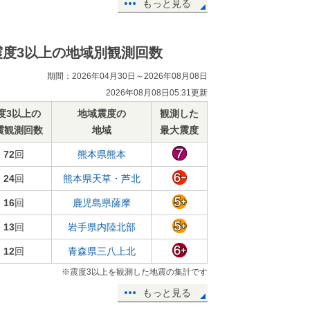
もっと見る
震度3以上の地域別観測回数
期間：2026年04月30日～2026年08月08日
2026年08月08日05:31更新
度3以上の
地域震度の
観測した
震観測回数
地域
最大震度
72
回
熊本県熊本
24
回
熊本県天草・芦北
16
回
鹿児島県薩摩
13
回
岩手県内陸北部
12
回
青森県三八上北
※震度3以上を観測した地震の集計です
もっと見る