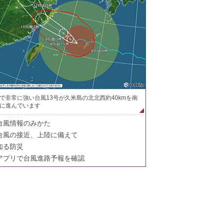
で非常に強い台風13号が久米島の北北西約40kmを南
に進んでいます
台風情報のみかた
台風の接近、上陸に備えて
知る防災
アプリで台風進路予報を確認