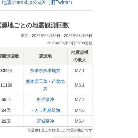
地震のtenki.jp公式X（旧Twitter）
震源地ごとの地震観測回数
期間：2026年04月30日～2026年08月08日
2026年08月08日05:30更新
地震規模
震観測回数
震源地
の最大
334
回
熊本県熊本地方
M7.1
熊本県天草・芦北地
111
回
M6.1
方
55
回
岩手県沖
M7.2
24
回
トカラ列島近海
M4.6
22
回
宮城県沖
M6.4
※震度1以上を観測した地震の集計です