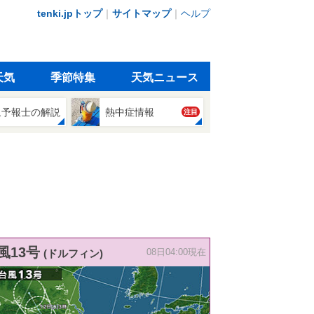
tenki.jpトップ
｜
サイトマップ
｜
ヘルプ
天気
季節特集
天気ニュース
象予報士の解説
熱中症情報
注目
風13号
(ドルフィン)
08日04:00現在