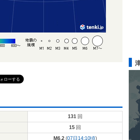
131
回
15
回
M6.2
(
07日14:10頃
)