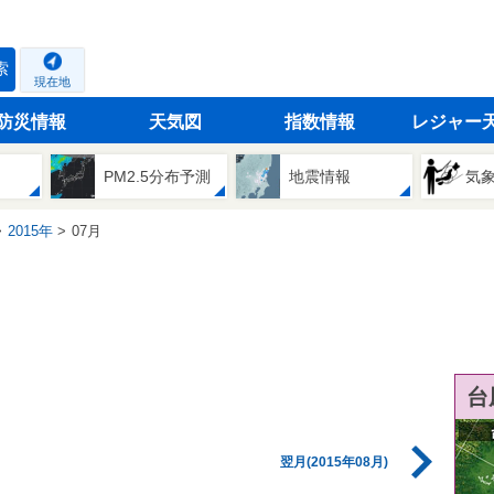
索
現在地
防災情報
天気図
指数情報
レジャー
PM2.5分布予測
地震情報
気
2015年
07月
台
翌月(2015年08月)