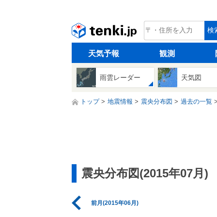
tenki.jp
検
天気予報
観測
雨雲レーダー
天気図
トップ
地震情報
震央分布図
過去の一覧
震央分布図(2015年07月)
前月(2015年06月)