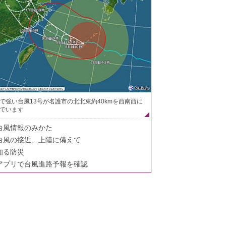
で強い台風13号が名護市の北北東約40kmを西南西に
でいます
台風情報のみかた
台風の接近、上陸に備えて
知る防災
アプリで台風進路予報を確認