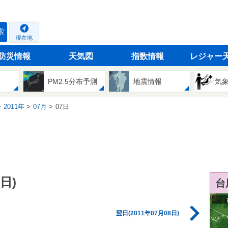
索
現在地
防災情報
天気図
指数情報
レジャー
PM2.5分布予測
地震情報
気
2011年
07月
07日
日)
台
翌日(2011年07月08日)