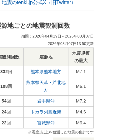
地震のtenki.jp公式X（旧Twitter）
震源地ごとの地震観測回数
期間：2026年04月29日～2026年08月07日
2026年08月07日13:50更新
地震規模
震観測回数
震源地
の最大
332
回
熊本県熊本地方
M7.1
熊本県天草・芦北地
108
回
M6.1
方
54
回
岩手県沖
M7.2
24
回
トカラ列島近海
M4.6
22
回
宮城県沖
M6.4
※震度1以上を観測した地震の集計です