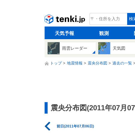
tenki.jp
検
天気予報
観測
雨雲レーダー
天気図
トップ
地震情報
震央分布図
過去の一覧
震央分布図(2011年07月07
前日(2011年07月06日)