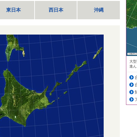
東日本
西日本
沖縄
大型
進ん