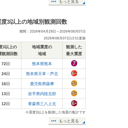
もっと見る
震度3以上の地域別観測回数
期間：2026年04月29日～2026年08月07日
2026年08月07日13:51更新
度3以上の
地域震度の
観測した
震観測回数
地域
最大震度
72
回
熊本県熊本
24
回
熊本県天草・芦北
16
回
鹿児島県薩摩
13
回
岩手県内陸北部
12
回
青森県三八上北
※震度3以上を観測した地震の集計です
もっと見る