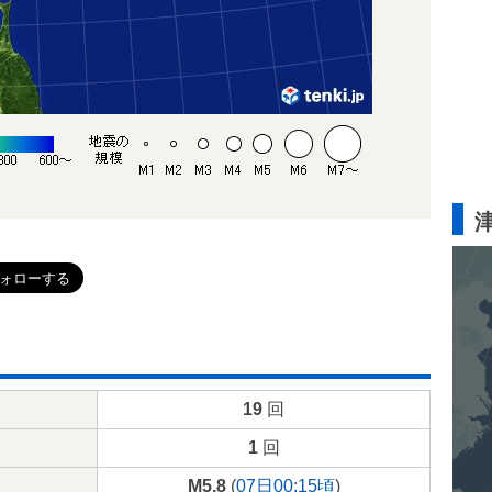
19
回
1
回
M5.8
(
07日00:15頃
)