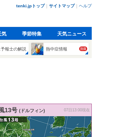
tenki.jpトップ
｜
サイトマップ
｜
ヘルプ
天気
季節特集
天気ニュース
象予報士の解説
熱中症情報
注目
風13号
(ドルフィン)
07日13:00現在