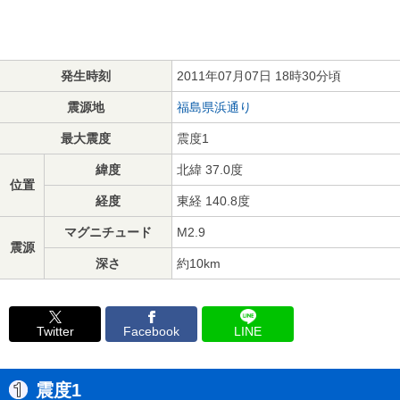
発生時刻
2011年07月07日 18時30分頃
震源地
福島県浜通り
最大震度
震度1
緯度
北緯 37.0度
位置
経度
東経 140.8度
マグニチュード
M2.9
震源
深さ
約10km
Twitter
Facebook
LINE
震度1