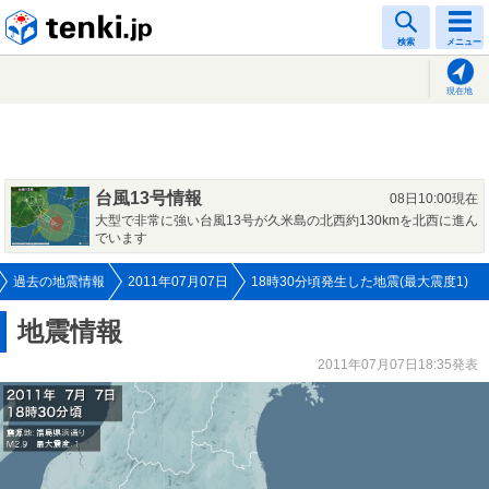
tenki.jp
検索
メニュー
現在地
台風13号情報
08日10:00現在
大型で非常に強い台風13号が久米島の北西約130kmを北西に進ん
でいます
過去の地震情報
2011年07月07日
18時30分頃発生した地震(最大震度1)
地震情報
2011年07月07日18:35発表