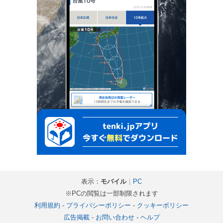
表示：
モバイル
｜
PC
※PCの閲覧は一部制限されます
利用規約
-
プライバシーポリシー
-
クッキーポリシー
広告掲載
-
お問い合わせ
-
ヘルプ