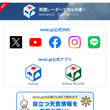
雨雲レーダーで雨を回避！
tenki.jp公式 天気予報アプリ
tenki.jp公式SNS
tenki.jp公式アプリ
tenki.jp
tenki.jp 登山天気