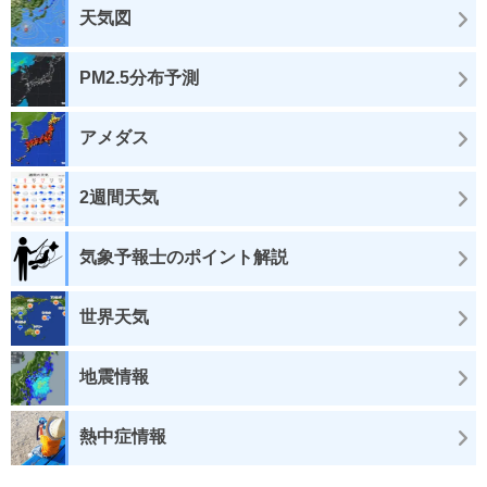
天気図
PM2.5分布予測
アメダス
2週間天気
気象予報士のポイント解説
世界天気
地震情報
熱中症情報