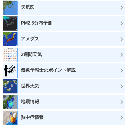
天気図
PM2.5分布予測
アメダス
2週間天気
気象予報士のポイント解説
世界天気
地震情報
熱中症情報