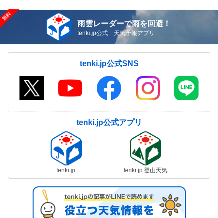
雨雲レーダーで雨を回避！
tenki.jp公式 天気予報アプリ
tenki.jp公式SNS
tenki.jp公式アプリ
tenki.jp
tenki.jp 登山天気