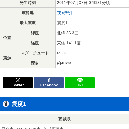
発生時刻
2011年07月07日 07時31分頃
震源地
茨城県沖
最大震度
震度1
緯度
北緯 36.3度
位置
経度
東経 141.1度
マグニチュード
M3.6
震源
深さ
約40km
Twitter
Facebook
LINE
震度1
茨城県
日立市
ひたちなか市
茨城鹿嶋市