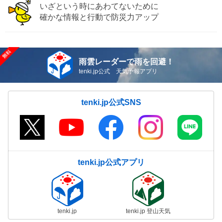
いざという時にあわてないために
確かな情報と行動で防災力アップ
雨雲レーダーで雨を回避！
tenki.jp公式 天気予報アプリ
tenki.jp公式SNS
tenki.jp公式アプリ
tenki.jp
tenki.jp 登山天気