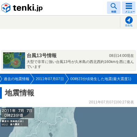
tenki.jp
検索
メニュー
現在地
台風13号情報
08日14:00現在
大型で非常に強い台風13号が久米島の西北西約160kmを西に進ん
でいます
過去の地震情報
2011年07月07日
00時23分頃発生した地震(最大震度1)
地震情報
2011年07月07日00:27発表