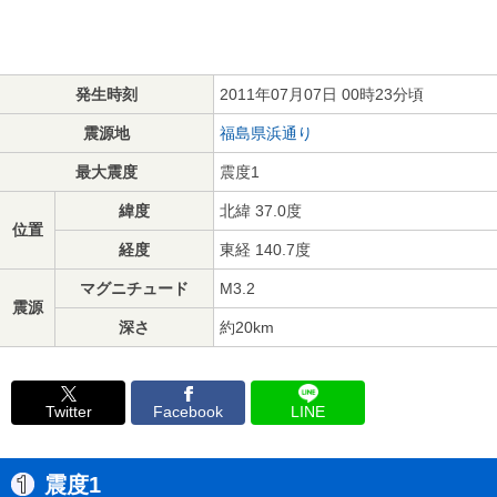
発生時刻
2011年07月07日 00時23分頃
震源地
福島県浜通り
最大震度
震度1
緯度
北緯 37.0度
位置
経度
東経 140.7度
マグニチュード
M3.2
震源
深さ
約20km
Twitter
Facebook
LINE
震度1