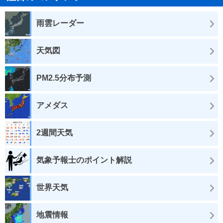
雨雲レーダー
天気図
PM2.5分布予測
アメダス
2週間天気
気象予報士のポイント解説
世界天気
地震情報