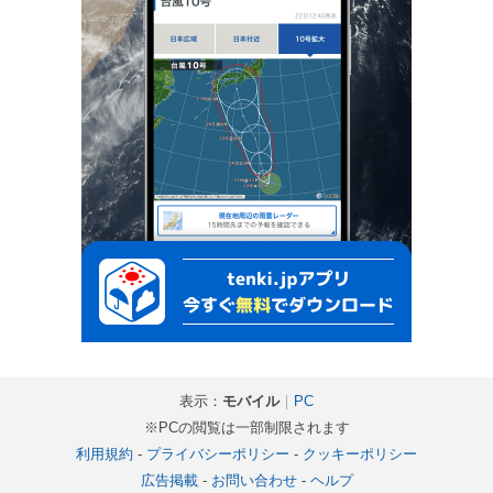
表示：
モバイル
｜
PC
※PCの閲覧は一部制限されます
利用規約
-
プライバシーポリシー
-
クッキーポリシー
広告掲載
-
お問い合わせ
-
ヘルプ