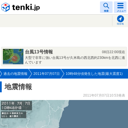
tenki.jp
検索
メニュー
現在地
台風13号情報
08日22:00現在
大型で非常に強い台風13号が久米島の西北西約230kmを北西に進
んでいます
過去の地震情報
2011年07月07日
10時48分頃発生した地震(最大震度1)
地震情報
2011年07月07日10:53発表