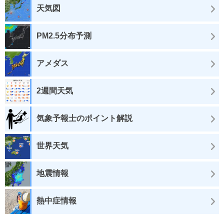
天気図
PM2.5分布予測
アメダス
2週間天気
気象予報士のポイント解説
世界天気
地震情報
熱中症情報