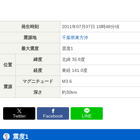
発生時刻
2011年07月07日 10時48分頃
震源地
千葉県東方沖
最大震度
震度1
緯度
北緯 35.8度
位置
経度
東経 141.0度
マグニチュード
M3.6
震源
深さ
約30km
Twitter
Facebook
LINE
震度1