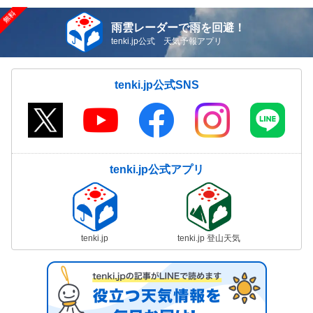
雨雲レーダーで雨を回避！
tenki.jp公式 天気予報アプリ
tenki.jp公式SNS
tenki.jp公式アプリ
tenki.jp
tenki.jp 登山天気