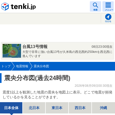
tenki.jp
検索
メニュー
現在地
台風13号情報
08日23:00現在
大型で非常に強い台風13号が久米島の西北西約250kmを西北西に
進んでいます
トップ
地震情報
震央分布図
震央分布図(過去24時間)
2026年08月09日00:30現在
震度1以上を観測した地震の震央を地図上に表示。どこで地震が頻発
しているかを見ることができます。
日本全体
北日本
東日本
西日本
沖縄