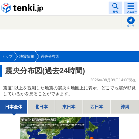
tenki.jp
検索
メニュー
現在地
トップ
地震情報
震央分布図
震央分布図(過去24時間)
2026年08月09日14:00現在
震度1以上を観測した地震の震央を地図上に表示。どこで地震が頻発
しているかを見ることができます。
日本全体
北日本
東日本
西日本
沖縄