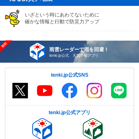
いざという時にあわてないために
確かな情報と行動で防災力アップ
雨雲レーダーで雨を回避！
tenki.jp公式 天気予報アプリ
tenki.jp公式SNS
tenki.jp公式アプリ