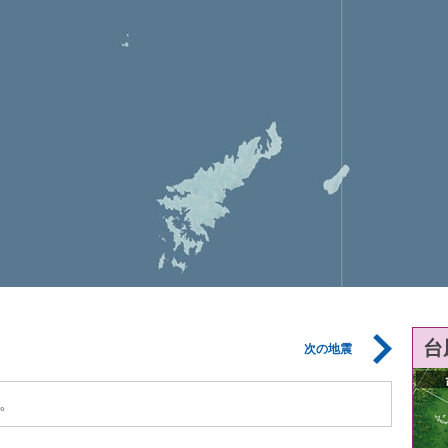
台
次の地震
。