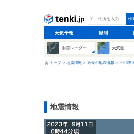
tenki.jp
検
天気予報
観測
雨雲レーダー
天気図
トップ
地震情報
過去の地震情報
2023年
地震情報