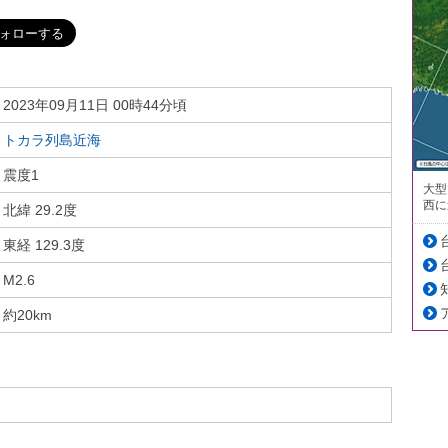
2023年09月11日 00時44分頃
トカラ列島近海
震度1
大型
西に
北緯 29.2度
東経 129.3度
M2.6
約20km