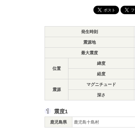
発生時刻
震源地
最大震度
緯度
位置
経度
マグニチュード
震源
深さ
震度1
鹿児島県
鹿児島十島村