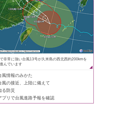
で非常に強い台風13号が久米島の西北西約200kmを
進んでいます
台風情報のみかた
台風の接近、上陸に備えて
知る防災
アプリで台風進路予報を確認