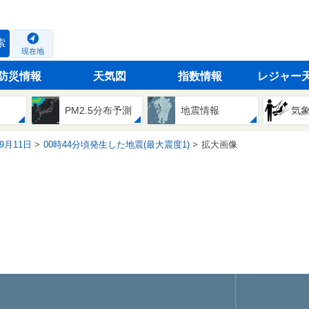
索
現在地
防災情報
天気図
指数情報
レジャー
PM2.5分布予測
地震情報
気
09月11日
00時44分頃発生した地震(最大震度1)
拡大画像