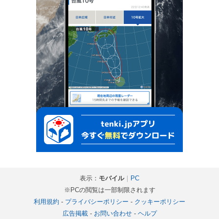
表示：
モバイル
｜
PC
※PCの閲覧は一部制限されます
利用規約
-
プライバシーポリシー
-
クッキーポリシー
広告掲載
-
お問い合わせ
-
ヘルプ