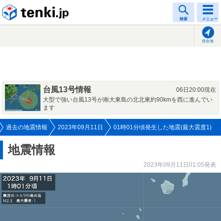
tenki.jp
検索
メニュー
現在地
台風13号情報
06日20:00現在
大型で強い台風13号が南大東島の北北東約90kmを西に進んでい
ます
過去の地震情報
2023年09月11日
01時01分頃発生した地震(最大震度1)
地震情報
2023年09月11日01:05発表