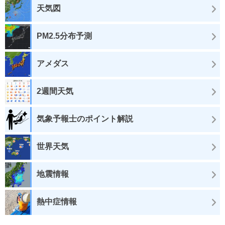
天気図
PM2.5分布予測
アメダス
2週間天気
気象予報士のポイント解説
世界天気
地震情報
熱中症情報