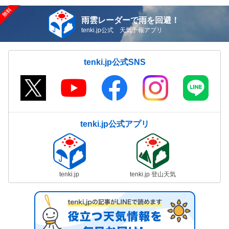
雨雲レーダーで雨を回避！
tenki.jp公式 天気予報アプリ
tenki.jp公式SNS
tenki.jp公式アプリ
tenki.jp
tenki.jp 登山天気