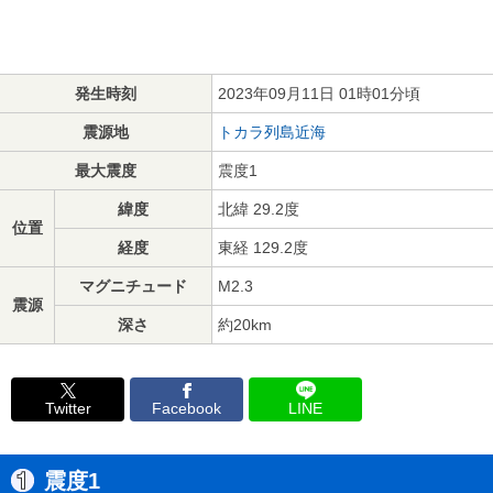
発生時刻
2023年09月11日 01時01分頃
震源地
トカラ列島近海
最大震度
震度1
緯度
北緯 29.2度
位置
経度
東経 129.2度
マグニチュード
M2.3
震源
深さ
約20km
Twitter
Facebook
LINE
震度1