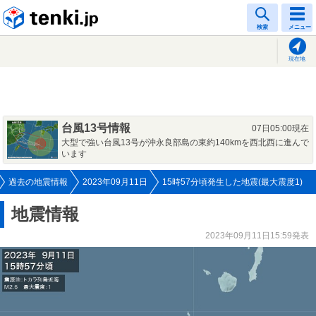
tenki.jp
検索
メニュー
現在地
台風13号情報
07日05:00現在
大型で強い台風13号が沖永良部島の東約140kmを西北西に進んで
います
過去の地震情報
2023年09月11日
15時57分頃発生した地震(最大震度1)
地震情報
2023年09月11日15:59発表