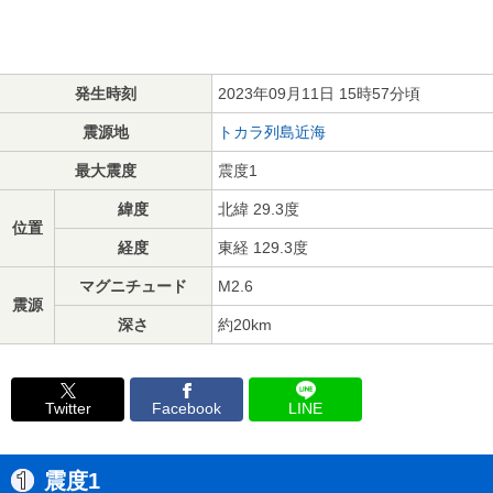
発生時刻
2023年09月11日 15時57分頃
震源地
トカラ列島近海
最大震度
震度1
緯度
北緯 29.3度
位置
経度
東経 129.3度
マグニチュード
M2.6
震源
深さ
約20km
Twitter
Facebook
LINE
震度1