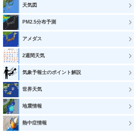
天気図
PM2.5分布予測
アメダス
2週間天気
気象予報士のポイント解説
世界天気
地震情報
熱中症情報