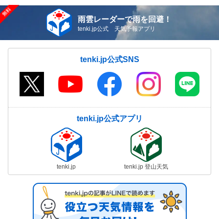
雨雲レーダーで雨を回避！
tenki.jp公式 天気予報アプリ
tenki.jp公式SNS
tenki.jp公式アプリ
tenki.jp
tenki.jp 登山天気