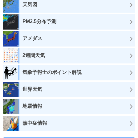
天気図
PM2.5分布予測
アメダス
2週間天気
気象予報士のポイント解説
世界天気
地震情報
熱中症情報