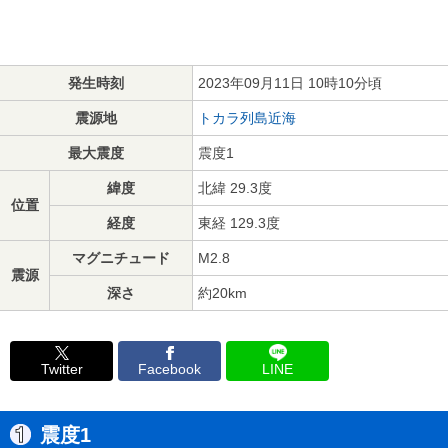
発生時刻
2023年09月11日 10時10分頃
震源地
トカラ列島近海
最大震度
震度1
緯度
北緯 29.3度
位置
経度
東経 129.3度
マグニチュード
M2.8
震源
深さ
約20km
Twitter
Facebook
LINE
震度1