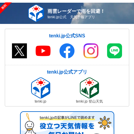
雨雲レーダーで雨を回避！
tenki.jp公式 天気予報アプリ
tenki.jp公式SNS
tenki.jp公式アプリ
tenki.jp
tenki.jp 登山天気