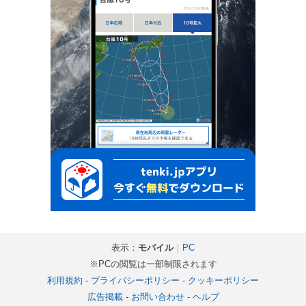
表示：
モバイル
｜
PC
※PCの閲覧は一部制限されます
利用規約
-
プライバシーポリシー
-
クッキーポリシー
広告掲載
-
お問い合わせ
-
ヘルプ