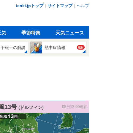
tenki.jpトップ
｜
サイトマップ
｜
ヘルプ
天気
季節特集
天気ニュース
象予報士の解説
熱中症情報
注目
風13号
(ドルフィン)
08日13:00現在