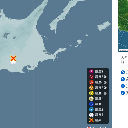
大型
西に