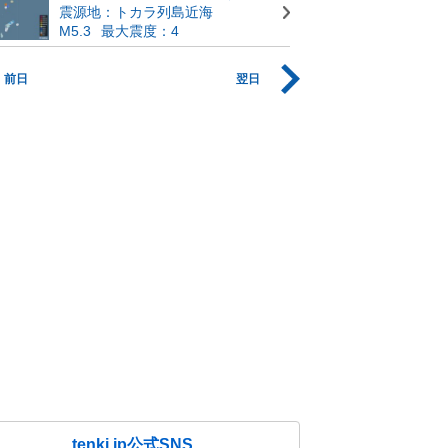
震源地：トカラ列島近海
M5.3
最大震度：4
前日
翌日
tenki.jp公式SNS