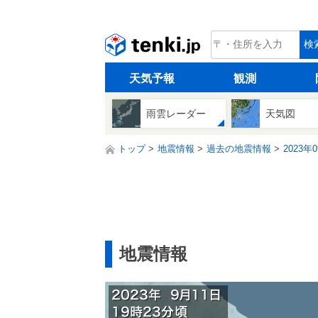
tenki.jp
検
天気予報
観測
雨雲レーダー
天気図
トップ
地震情報
過去の地震情報
2023年
地震情報