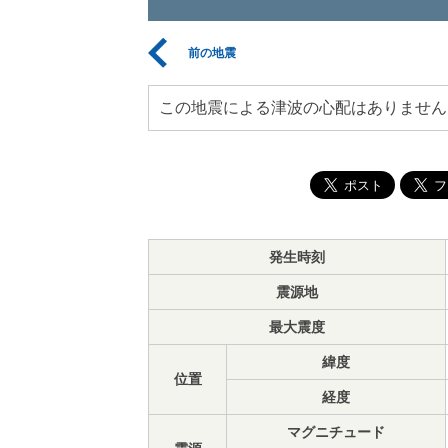
前の地震
この地震による津波の心配はありません
発生時刻
震源地
最大震度
緯度
位置
経度
マグニチュード