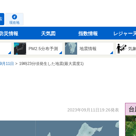
索
現在地
防災情報
天気図
指数情報
レジャー
PM2.5分布予測
地震情報
気
09月11日
19時23分頃発生した地震(最大震度1)
台
2023年09月11日19:26発表