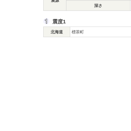
震源
深さ
震度1
北海道
標茶町