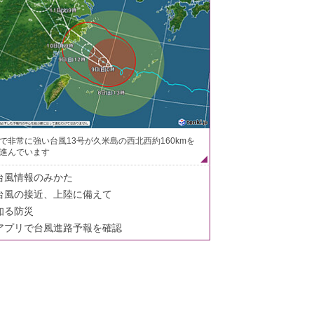
で非常に強い台風13号が久米島の西北西約160kmを
進んでいます
台風情報のみかた
台風の接近、上陸に備えて
知る防災
アプリで台風進路予報を確認