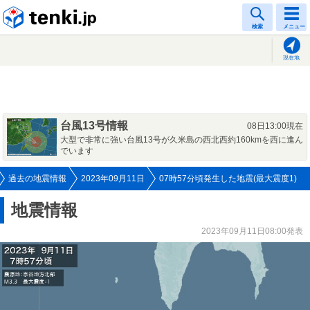
tenki.jp
検索
メニュー
現在地
台風13号情報
08日13:00現在
大型で非常に強い台風13号が久米島の西北西約160kmを西に進ん
でいます
過去の地震情報
2023年09月11日
07時57分頃発生した地震(最大震度1)
地震情報
2023年09月11日08:00発表