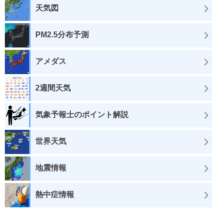
天気図
PM2.5分布予測
アメダス
2週間天気
気象予報士のポイント解説
世界天気
地震情報
熱中症情報