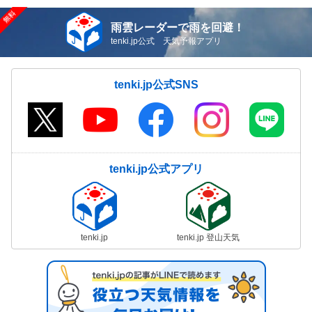
雨雲レーダーで雨を回避！
tenki.jp公式 天気予報アプリ
tenki.jp公式SNS
tenki.jp公式アプリ
tenki.jp
tenki.jp 登山天気