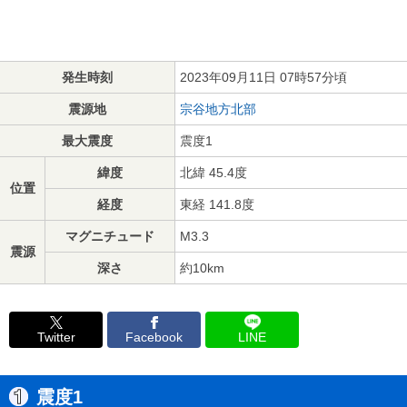
発生時刻
2023年09月11日 07時57分頃
震源地
宗谷地方北部
最大震度
震度1
緯度
北緯 45.4度
位置
経度
東経 141.8度
マグニチュード
M3.3
震源
深さ
約10km
Twitter
Facebook
LINE
震度1