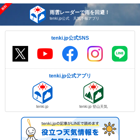
雨雲レーダーで雨を回避！
tenki.jp公式 天気予報アプリ
tenki.jp公式SNS
tenki.jp公式アプリ
tenki.jp
tenki.jp 登山天気