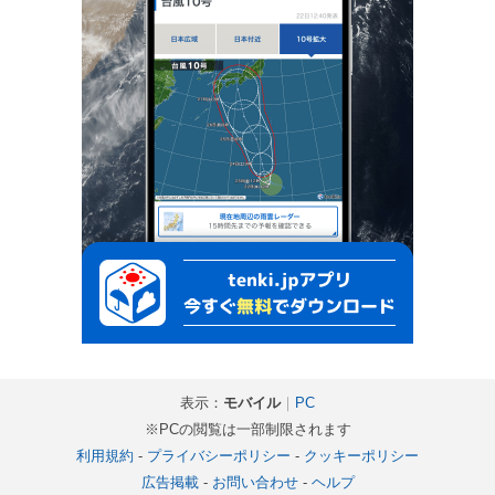
表示：
モバイル
｜
PC
※PCの閲覧は一部制限されます
利用規約
-
プライバシーポリシー
-
クッキーポリシー
広告掲載
-
お問い合わせ
-
ヘルプ