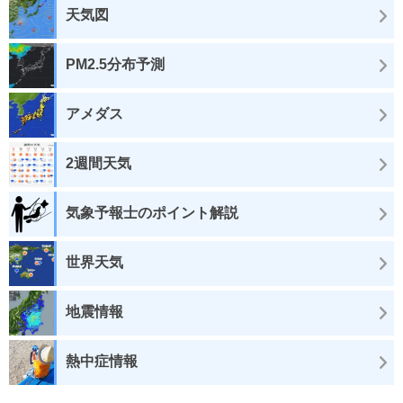
天気図
PM2.5分布予測
アメダス
2週間天気
気象予報士のポイント解説
世界天気
地震情報
熱中症情報