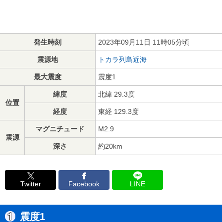
発生時刻
2023年09月11日 11時05分頃
震源地
トカラ列島近海
最大震度
震度1
緯度
北緯 29.3度
位置
経度
東経 129.3度
マグニチュード
M2.9
震源
深さ
約20km
Twitter
Facebook
LINE
震度1