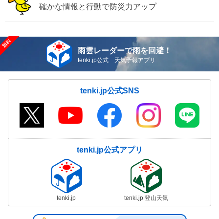
確かな情報と行動で防災力アップ
雨雲レーダーで雨を回避！
tenki.jp公式 天気予報アプリ
tenki.jp公式SNS
tenki.jp公式アプリ
tenki.jp
tenki.jp 登山天気