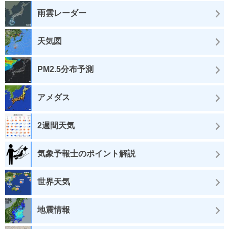
雨雲レーダー
天気図
PM2.5分布予測
アメダス
2週間天気
気象予報士のポイント解説
世界天気
地震情報