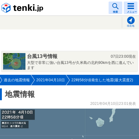
tenki.jp
検索
メニュー
現在地
台風13号情報
07日23:00現在
大型で非常に強い台風13号が久米島の北約90kmを西に進んでい
ます
過去の地震情報
2021年04月10日
22時58分頃発生した地震(最大震度2)
地震情報
2021年04月10日23:01発表