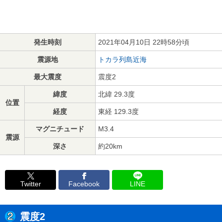
発生時刻
2021年04月10日 22時58分頃
震源地
トカラ列島近海
最大震度
震度2
緯度
北緯 29.3度
位置
経度
東経 129.3度
マグニチュード
M3.4
震源
深さ
約20km
Twitter
Facebook
LINE
震度2