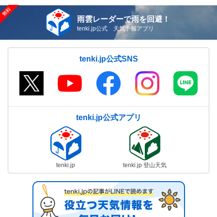
雨雲レーダーで雨を回避！
tenki.jp公式 天気予報アプリ
tenki.jp公式SNS
tenki.jp公式アプリ
tenki.jp
tenki.jp 登山天気