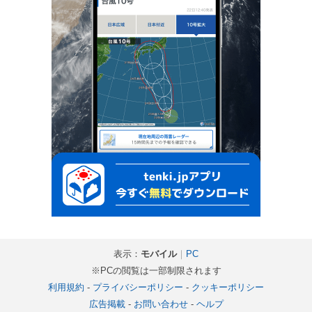
表示：
モバイル
｜
PC
※PCの閲覧は一部制限されます
利用規約
-
プライバシーポリシー
-
クッキーポリシー
広告掲載
-
お問い合わせ
-
ヘルプ