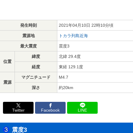
発生時刻
2021年04月10日 22時10分頃
震源地
トカラ列島近海
最大震度
震度3
緯度
北緯 29.4度
位置
経度
東経 129.1度
マグニチュード
M4.7
震源
深さ
約20km
Twitter
Facebook
LINE
震度3