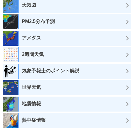
天気図
PM2.5分布予測
アメダス
2週間天気
気象予報士のポイント解説
世界天気
地震情報
熱中症情報