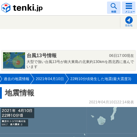
tenki.jp
検索
メニュー
現在地
台風13号情報
06日17:00現在
大型で強い台風13号が南大東島の北東約130kmを西北西に進んで
います
過去の地震情報
2021年04月10日
22時10分頃発生した地震(最大震度3)
地震情報
2021年04月10日22:14発表