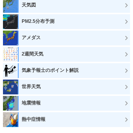
天気図
PM2.5分布予測
アメダス
2週間天気
気象予報士のポイント解説
世界天気
地震情報
熱中症情報