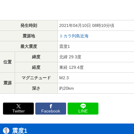
発生時刻
2021年04月10日 08時10分頃
震源地
トカラ列島近海
最大震度
震度1
緯度
北緯 29.3度
位置
経度
東経 129.4度
マグニチュード
M2.3
震源
深さ
約20km
Twitter
Facebook
LINE
震度1