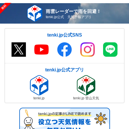
雨雲レーダーで雨を回避！
tenki.jp公式 天気予報アプリ
tenki.jp公式SNS
tenki.jp公式アプリ
tenki.jp
tenki.jp 登山天気