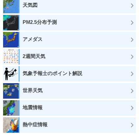
天気図
PM2.5分布予測
アメダス
2週間天気
気象予報士のポイント解説
世界天気
地震情報
熱中症情報