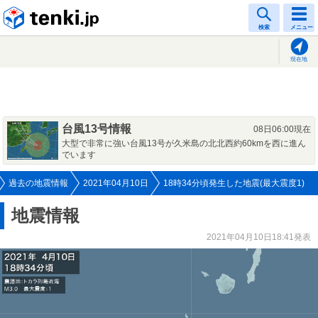
tenki.jp
検索
メニュー
現在地
台風13号情報
08日06:00現在
大型で非常に強い台風13号が久米島の北北西約60kmを西に進ん
でいます
過去の地震情報
2021年04月10日
18時34分頃発生した地震(最大震度1)
地震情報
2021年04月10日18:41発表