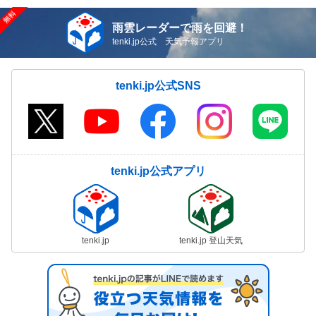
雨雲レーダーで雨を回避！
tenki.jp公式 天気予報アプリ
tenki.jp公式SNS
tenki.jp公式アプリ
tenki.jp
tenki.jp 登山天気