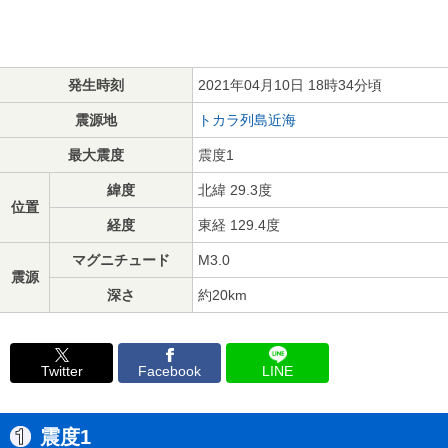
発生時刻
2021年04月10日 18時34分頃
震源地
トカラ列島近海
最大震度
震度1
緯度
北緯 29.3度
位置
経度
東経 129.4度
マグニチュード
M3.0
震源
深さ
約20km
Twitter
Facebook
LINE
震度1