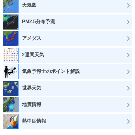
天気図
PM2.5分布予測
アメダス
2週間天気
気象予報士のポイント解説
世界天気
地震情報
熱中症情報