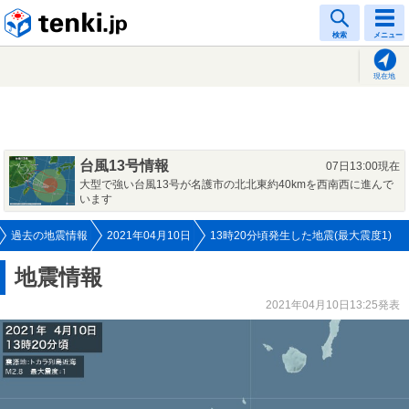
tenki.jp
検索
メニュー
現在地
台風13号情報
07日13:00現在
大型で強い台風13号が名護市の北北東約40kmを西南西に進んで
います
過去の地震情報
2021年04月10日
13時20分頃発生した地震(最大震度1)
地震情報
2021年04月10日13:25発表