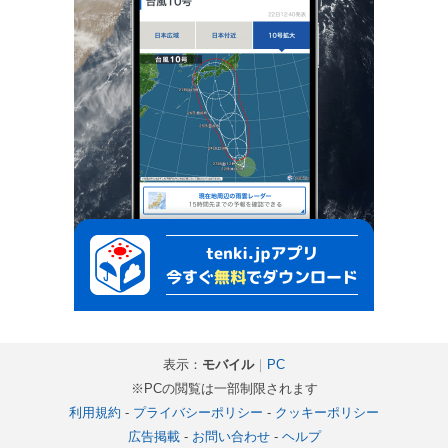
表示：
モバイル
｜
PC
※PCの閲覧は一部制限されます
利用規約
-
プライバシーポリシー
-
クッキーポリシー
広告掲載
-
お問い合わせ
-
ヘルプ