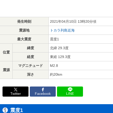
発生時刻
2021年04月10日 13時20分頃
震源地
トカラ列島近海
最大震度
震度1
緯度
北緯 29.3度
位置
経度
東経 129.3度
マグニチュード
M2.8
震源
深さ
約20km
Twitter
Facebook
LINE
震度1