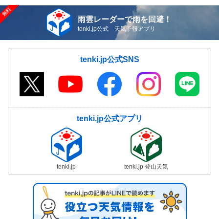
雨雲レーダーで雨を回避！
tenki.jp公式 天気予報アプリ
tenki.jp公式SNS
tenki.jp公式アプリ
tenki.jp
tenki.jp 登山天気