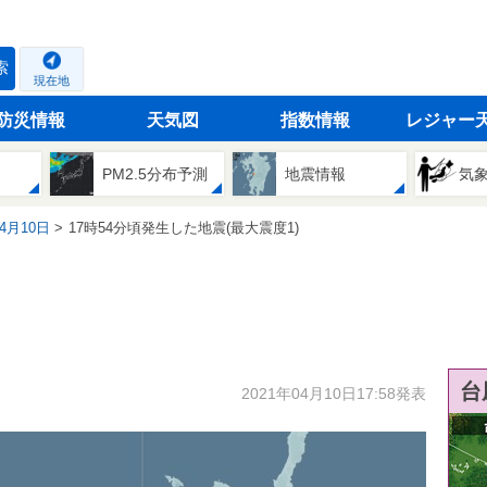
索
現在地
防災情報
天気図
指数情報
レジャー
PM2.5分布予測
地震情報
気
04月10日
17時54分頃発生した地震(最大震度1)
台
2021年04月10日17:58発表