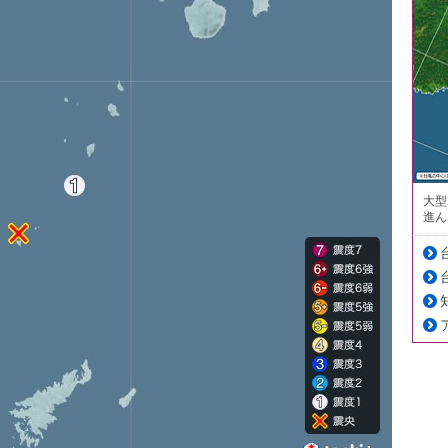
大型
進ん