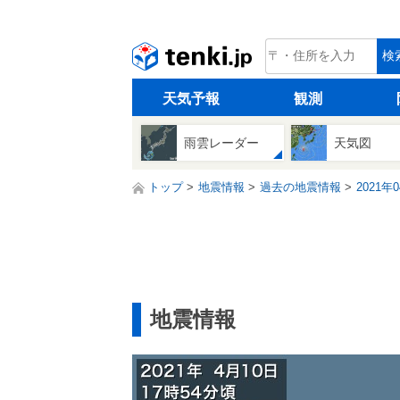
tenki.jp
検
天気予報
観測
雨雲レーダー
天気図
トップ
地震情報
過去の地震情報
2021年
地震情報