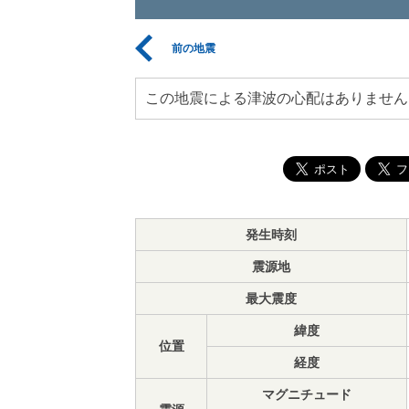
前の地震
この地震による津波の心配はありません
発生時刻
震源地
最大震度
緯度
位置
経度
マグニチュード