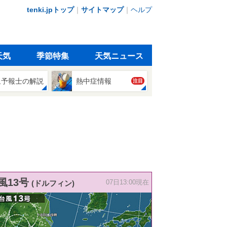
tenki.jpトップ
｜
サイトマップ
｜
ヘルプ
天気
季節特集
天気ニュース
象予報士の解説
熱中症情報
注目
風13号
(ドルフィン)
07日13:00現在