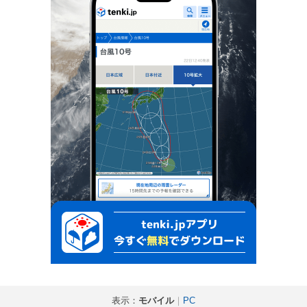
表示：
モバイル
｜
PC