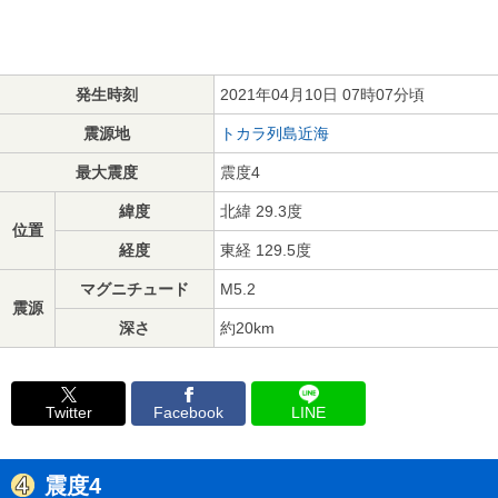
発生時刻
2021年04月10日 07時07分頃
震源地
トカラ列島近海
最大震度
震度4
緯度
北緯 29.3度
位置
経度
東経 129.5度
マグニチュード
M5.2
震源
深さ
約20km
Twitter
Facebook
LINE
震度4