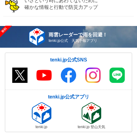
いざという時にあわてないために
確かな情報と行動で防災力アップ
雨雲レーダーで雨を回避！
tenki.jp公式 天気予報アプリ
tenki.jp公式SNS
tenki.jp公式アプリ
tenki.jp
tenki.jp 登山天気