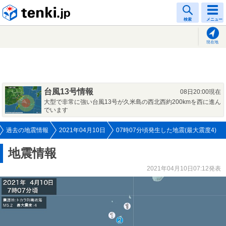
tenki.jp
検索
メニュー
現在地
台風13号情報
08日20:00現在
大型で非常に強い台風13号が久米島の西北西約200kmを西に進ん
でいます
過去の地震情報
2021年04月10日
07時07分頃発生した地震(最大震度4)
地震情報
2021年04月10日07:12発表