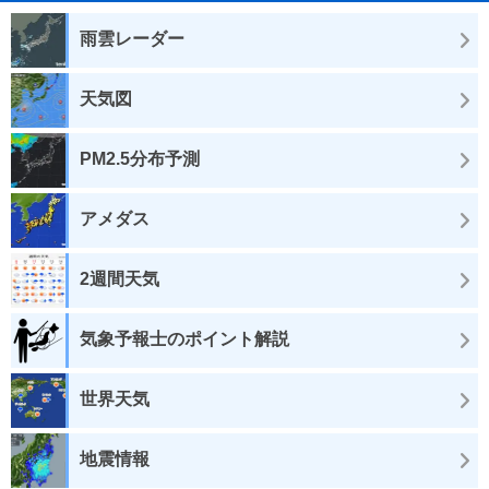
雨雲レーダー
天気図
PM2.5分布予測
アメダス
2週間天気
気象予報士のポイント解説
世界天気
地震情報