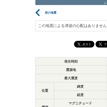
前の地震
この地震による津波の心配はありません
発生時刻
震源地
最大震度
緯度
位置
経度
マグニチュード