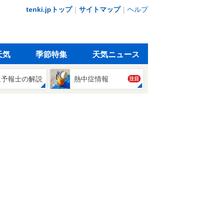
tenki.jpトップ
｜
サイトマップ
｜
ヘルプ
天気
季節特集
天気ニュース
象予報士の解説
熱中症情報
注目