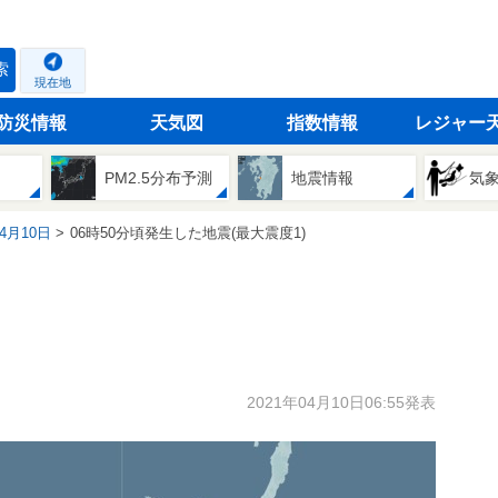
索
現在地
防災情報
天気図
指数情報
レジャー
PM2.5分布予測
地震情報
気
04月10日
06時50分頃発生した地震(最大震度1)
2021年04月10日06:55発表