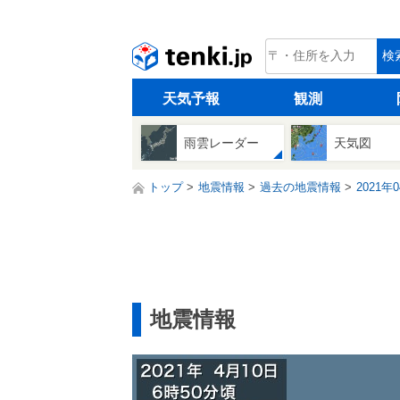
tenki.jp
検
天気予報
観測
雨雲レーダー
天気図
トップ
地震情報
過去の地震情報
2021年
地震情報