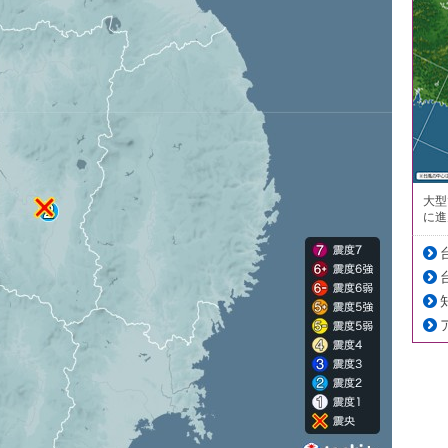
大型
に進