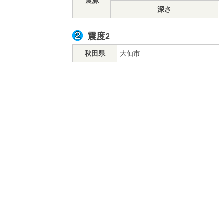
震源
深さ
震度2
秋田県
大仙市