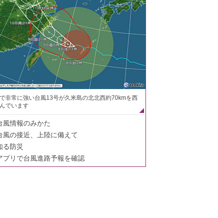
で非常に強い台風13号が久米島の北北西約70kmを西
んでいます
台風情報のみかた
台風の接近、上陸に備えて
知る防災
アプリで台風進路予報を確認