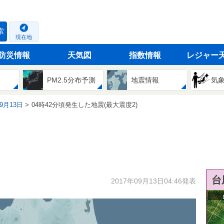
索
現在地
防災情報
天気図
指数情報
レジャー
PM2.5分布予測
地震情報
気
09月13日
04時42分頃発生した地震(最大震度2)
台
2017年09月13日04:46発表