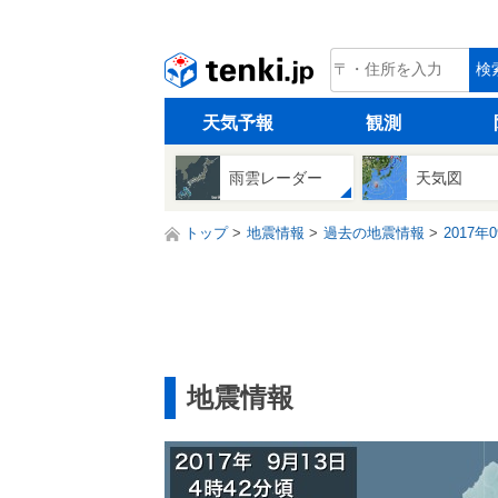
tenki.jp
検
天気予報
観測
雨雲レーダー
天気図
トップ
地震情報
過去の地震情報
2017年
地震情報