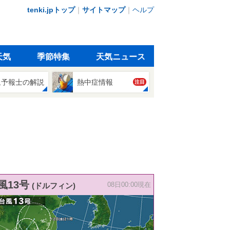
tenki.jpトップ
｜
サイトマップ
｜
ヘルプ
天気
季節特集
天気ニュース
象予報士の解説
熱中症情報
注目
風13号
(ドルフィン)
08日00:00現在