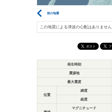
前の地震
この地震による津波の心配はありません
発生時刻
震源地
最大震度
緯度
位置
経度
マグニチュード