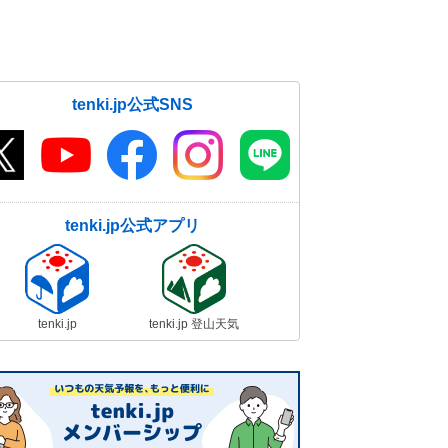
tenki.jp公式SNS
tenki.jp公式アプリ
tenki.jp
tenki.jp 登山天気