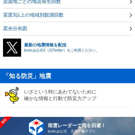
震源地ごとの地震発生回数
震度3以上の地域別観測回数
震央分布図
最新の地震情報を配信
tenki.jp公式X（旧Twitter）をご利用ください。
「知る防災」地震
いざという時にあわてないために
確かな情報と行動で防災力アップ
雨雲レーダーで雨を回避！
tenki.jp公式 天気予報アプリ