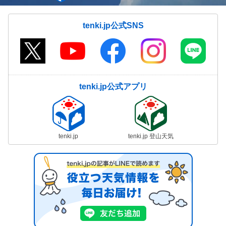
tenki.jp公式SNS
tenki.jp公式アプリ
tenki.jp
tenki.jp 登山天気