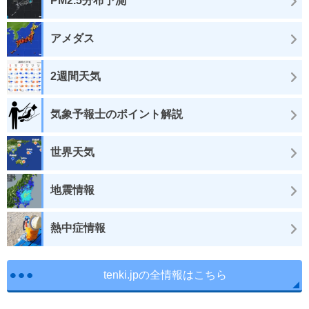
PM2.5分布予測
アメダス
2週間天気
気象予報士のポイント解説
世界天気
地震情報
熱中症情報
tenki.jpの全情報はこちら