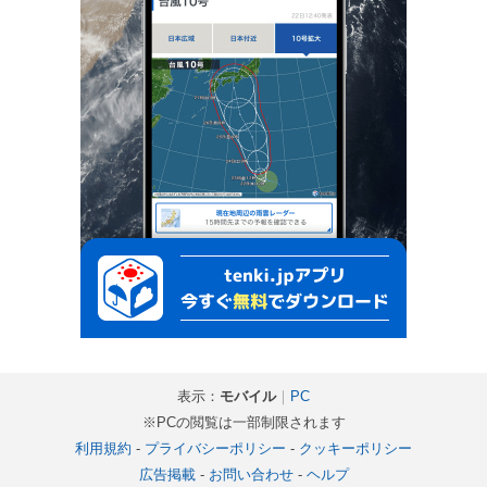
表示：
モバイル
｜
PC
※PCの閲覧は一部制限されます
利用規約
-
プライバシーポリシー
-
クッキーポリシー
広告掲載
-
お問い合わせ
-
ヘルプ