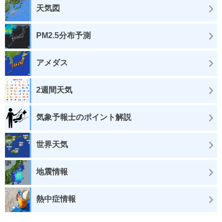
天気図
PM2.5分布予測
アメダス
2週間天気
気象予報士のポイント解説
世界天気
地震情報
熱中症情報