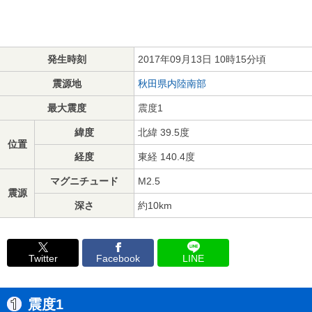
発生時刻
2017年09月13日 10時15分頃
震源地
秋田県内陸南部
最大震度
震度1
緯度
北緯 39.5度
位置
経度
東経 140.4度
マグニチュード
M2.5
震源
深さ
約10km
Twitter
Facebook
LINE
震度1