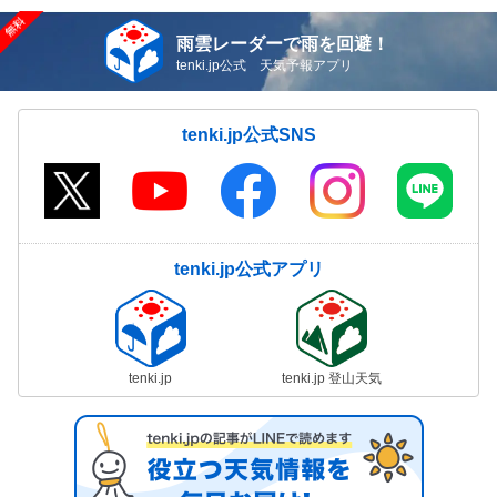
雨雲レーダーで雨を回避！
tenki.jp公式 天気予報アプリ
tenki.jp公式SNS
tenki.jp公式アプリ
tenki.jp
tenki.jp 登山天気