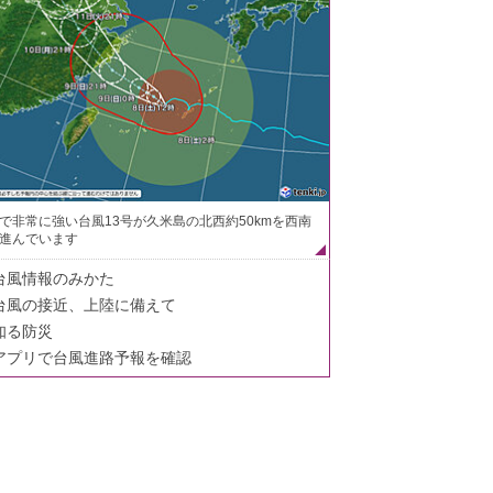
で非常に強い台風13号が久米島の北西約50kmを西南
進んでいます
台風情報のみかた
台風の接近、上陸に備えて
知る防災
アプリで台風進路予報を確認