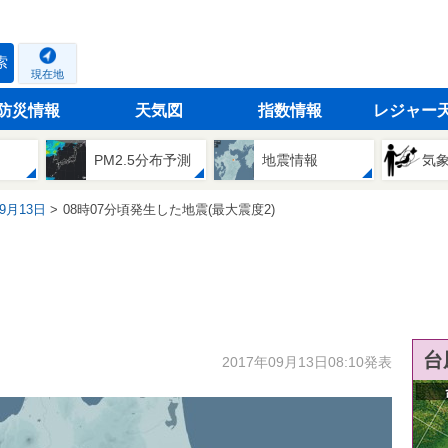
索
現在地
防災情報
天気図
指数情報
レジャー
PM2.5分布予測
地震情報
気
09月13日
08時07分頃発生した地震(最大震度2)
台
2017年09月13日08:10発表