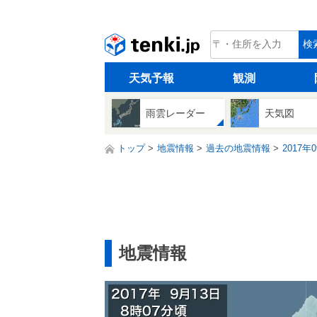
tenki.jp
検
天気予報
観測
雨雲レーダー
天気図
トップ
地震情報
過去の地震情報
2017年
地震情報