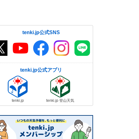
tenki.jp公式SNS
tenki.jp公式アプリ
tenki.jp
tenki.jp 登山天気