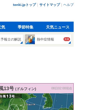
tenki.jpトップ
｜
サイトマップ
｜
ヘルプ
天気
季節特集
天気ニュース
象予報士の解説
熱中症情報
注目
風13号
(ドルフィン)
08日02:00現在