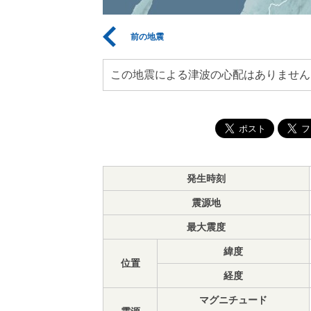
前の地震
この地震による津波の心配はありません
発生時刻
震源地
最大震度
緯度
位置
経度
マグニチュード