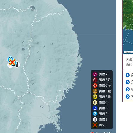
大型
西に