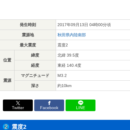
発生時刻
2017年09月13日 04時00分頃
震源地
秋田県内陸南部
最大震度
震度2
緯度
北緯 39.5度
位置
経度
東経 140.4度
マグニチュード
M3.2
震源
深さ
約10km
Twitter
Facebook
LINE
震度2