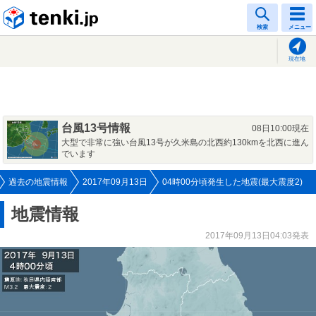
tenki.jp
検索
メニュー
現在地
台風13号情報
08日10:00現在
大型で非常に強い台風13号が久米島の北西約130kmを北西に進ん
でいます
過去の地震情報
2017年09月13日
04時00分頃発生した地震(最大震度2)
地震情報
2017年09月13日04:03発表