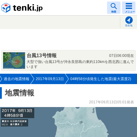
tenki.jp
検索
メニュー
現在地
台風13号情報
07日06:00現在
大型で強い台風13号が沖永良部島の東約110kmを西北西に進んで
います
過去の地震情報
2017年09月13日
04時58分頃発生した地震(最大震度2)
地震情報
2017年09月13日05:01発表