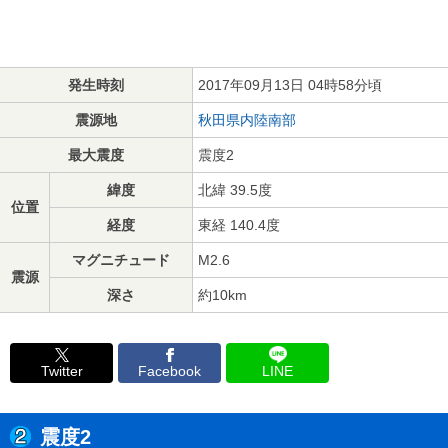
発生時刻
2017年09月13日 04時58分頃
震源地
秋田県内陸南部
最大震度
震度2
緯度
北緯 39.5度
位置
経度
東経 140.4度
マグニチュード
M2.6
震源
深さ
約10km
Twitter
Facebook
LINE
震度2