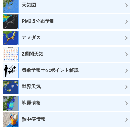
天気図
PM2.5分布予測
アメダス
2週間天気
気象予報士のポイント解説
世界天気
地震情報
熱中症情報