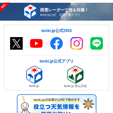
雨雲レーダーで雨を回避！
tenki.jp公式 天気予報アプリ
tenki.jp公式SNS
tenki.jp公式アプリ
tenki.jp
tenki.jp 登山天気