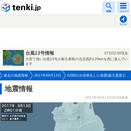
tenki.jp
検索
メニュー
現在地
台風13号情報
07日02:00現在
大型で強い台風13号が南大東島の北北西約120kmを西に進んでい
ます
過去の地震情報
2017年09月13日
02時01分頃発生した地震(最大震度1)
地震情報
2017年09月13日02:04発表