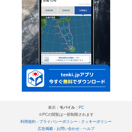
表示：
モバイル
｜
PC
※PCの閲覧は一部制限されます
利用規約
-
プライバシーポリシー
-
クッキーポリシー
広告掲載
-
お問い合わせ
-
ヘルプ