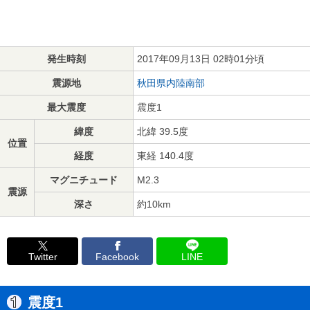
発生時刻
2017年09月13日 02時01分頃
震源地
秋田県内陸南部
最大震度
震度1
緯度
北緯 39.5度
位置
経度
東経 140.4度
マグニチュード
M2.3
震源
深さ
約10km
Twitter
Facebook
LINE
震度1